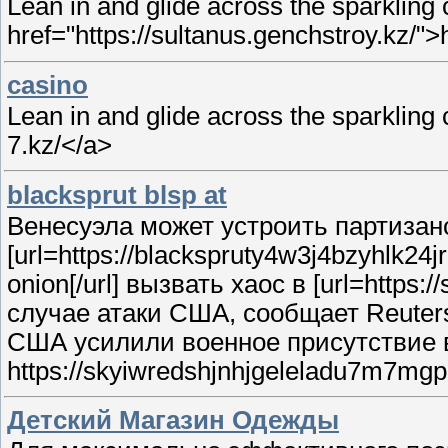
Lean in and glide across the sparklin
href="https://sultanus.genchstroy.kz/">
casino
Lean in and glide across the sparkling
7.kz/</a>
blacksprut blsp at
Венесуэла может устроить партизан
[url=https://blackspruty4w3j4bzyhlk
onion[/url] вызвать хаос в [url=https
случае атаки США, сообщает Reuters [
США усилили военное присутствие в 
https://skyiwredshjnhjgeleladu7m7mg
Детский Магазин Одежды