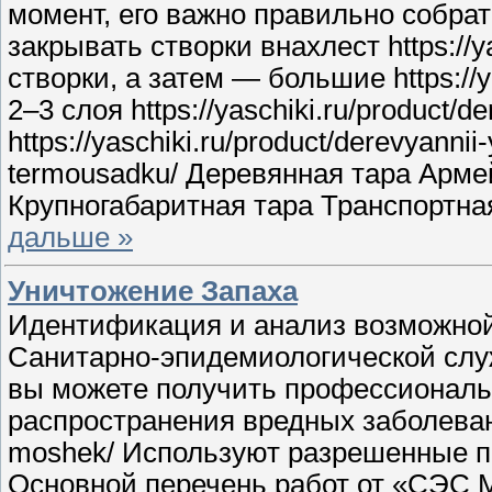
момент, его важно правильно собрать 
закрывать створки внахлест https://y
створки, а затем — большие https://
2–3 слоя https://yaschiki.ru/produc
https://yaschiki.ru/product/derevyann
termousadku/ Деревянная тара Арм
Крупногабаритная тара Транспортна
дальше »
Уничтожение Запаха
Идентификация и анализ возможной у
Санитарно-эпидемиологической служб
вы можете получить профессиональ
распространения вредных заболеваний 
moshek/ Используют разрешенные преп
Основной перечень работ от «СЭС