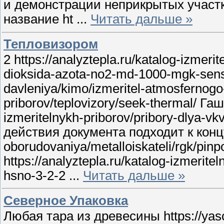
и демонстрации неприкрытых участ
название ht
...
Читать дальше »
Тепловизором
2 https://analyztepla.ru/katalog-izmer
dioksida-azota-no2-md-1000-mgk-sensor 
davleniya/kimo/izmeritel-atmosfernogo
priborov/teplovizory/seek-thermal/ Г
izmeritelnykh-priborov/pribory-dlya-v
действия документа подходит к концу 
oborudovaniya/metalloiskateli/rgk/p
https://analyztepla.ru/katalog-izmeri
hsno-3-2-2
...
Читать дальше »
Северное Упаковка
Любая тара из древесины https://ya