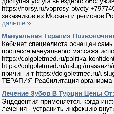
доступна услуга выездного обслужива
https://norsy.ru/voprosy-otvety +7
заказчиков из Москвы и регионов Рос
дальше »
Мануальная Терапия Позвоночни
Кабинет специалиста оснащен самым с
процессе мануального массажа исп
https://dolgoletmed.ru/politika-kon
https://dolgoletmed.ru/uslugi/massa
причин и т https://dolgoletmed.ru/uslu
ТЕРАПИЯ Реабилитация организма после
Лечение Зубов В Турции Цены О
Эндодонтия применяется, когда инфек
лечения - устранить инфекцию внутри