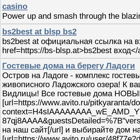
casino
Power up and smash through the blazin
bs2best at blsp bs2
bs2best at официальная ссылка на вход 
href=https://bs-blsp.at>bs2best вход</
Гостевые дома на берегу Ладоги
Остров на Ладоге - комплекс госте
живописного Ладожского озера! К ва
Видлицы! Все гостевые дома НОВЫЕ
[url=https://www.avito.ru/pitkyarant
context=H4sIAAAAAAAA_wE_AMD_YT
87qj8AAAA&guestsDetailed=%7B"ve
на наш сайт[/url] и выбирайте дом н
[url=https://www.avito.ru/user/48f7