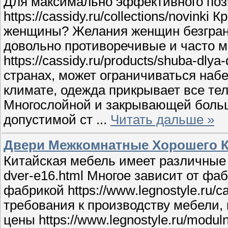
Для максимально эффективного поз
https://cassidy.ru/collections/novinki
женщины? Желания женщин безграничн
довольно противоречивые и часто ме
https://cassidy.ru/products/shuba-d
странах, может ограничиваться набе
климате, одежда прикрывает все тело 
Многослойной и закрывающей больш
допустимой ст
...
Читать дальше »
Двери Межкомнатные Хорошего К
Китайская мебель имеет различные по
dver-e16.html Многое зависит от фа
фабрикой https://www.legnostyle.ru
требования к производству мебели, 
цены https://www.legnostyle.ru/mod