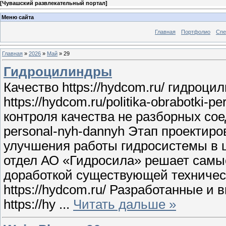
[
Чувашский развлекательный портал
]
Меню сайта
Главная
Портфолио
Спе
Главная
»
2026
»
Май
»
29
Гидроцилиндры
Качество https://hydcom.ru/ гидроц
https://hydcom.ru/politika-obrabotk
контроля качества не разборных соед
personal-nyh-dannyh Этап проектиро
улучшения работы гидросистемы в цел
отдел АО «Гидросила» решает самые
доработкой существующей техническ
https://hydcom.ru/ Разработанные 
https://hy
...
Читать дальше »