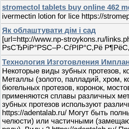
stromectol tablets buy online 462 m
ivermectin lotion for lice https://strom
Як облаштувати дім і сад
[url=http://www.np-stroykons.ru/links
РѕСЂРіР°РЅС–Р·СѓРІР°С‚Рё Р¶РёС‚Р
Технология Изготовления Импла
Некоторые виды зубных протезов, ко
Металлы (золото, палладий, хром, к
бюгельных протезов, коронок, мостов,
применяются сплавы различных метал
зубных протезов используют разли
https://adentalab.ru/ Могут быть по
челюсти) или частичными (замещают