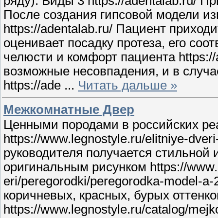
ряду). Виды 3 https://adentalab.ru/ П
После создания гипсовой модели из
https://adentalab.ru/ Пациент приходи
оценивает посадку протеза, его со
челюсти и комфорт пациента https:/
возможные несовпадения, и в случа
https://ade
...
Читать дальше »
Межкомнатные Двер
Ценными породами в российских реа
https://www.legnostyle.ru/elitniye-dv
руководителя получается стильной и
оригинальным рисунком https://www.le
eri/peregorodki/peregorodka-model-
коричневых, красных, бурых оттенко
https://www.legnostyle.ru/catalog/mej