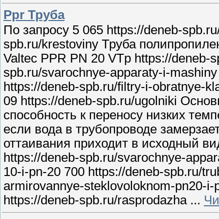
Ppr Труба
По запросу 5 065 https://deneb-spb.ru/f
spb.ru/krestoviny Труба полипропилено
Valtec PPR PN 20 VTp https://deneb-sp
spb.ru/svarochnye-apparaty-i-mashiny 
https://deneb-spb.ru/filtry-i-obratnye-
09 https://deneb-spb.ru/ugolniki Ос
способность к переносу низких темпер
если вода в трубопроводе замерзает
оттаивания приходит в исходный ви
https://deneb-spb.ru/svarochnye-appar
10-i-pn-20 700 https://deneb-spb.ru/tru
armirovannye-steklovoloknom-pn20-i-pn
https://deneb-spb.ru/rasprodazha
...
Чи