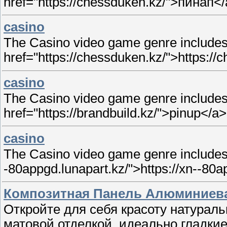
href="https://chessduken.kz/">пинап<
casino
The Casino video game genre includes a
href="https://chessduken.kz/">https://
casino
The Casino video game genre includes a
href="https://brandbuild.kz/">pinup</a>
casino
The Casino video game genre includes a
-80appgd.lunapart.kz/">https://xn--80a
Композитная Панель Алюминиев
Откройте для себя красоту натураль
матовой отделкой, идеально гладки