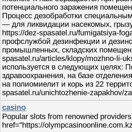
потенциального заражения помещений 
Процесс дезобработки специальны
— для ликвидации насекомых, грызу
https://dez-spasatel.ru/fumigatsiya-fo
профслужбой дезинфекции и дезинсе
промышленных, складских помещениях
spasatel.ru/articles/klopy/mozhno-li-
используется в следующих целях: П
здравоохранения, на базе отделени
на полиомиелит и корь из 22 террит
spasatel.ru/unichtozhenie-zapakhov/z
casino
Popular slots from renowned providers
href="https://olympcasinoonline.com.k