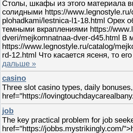
Столы, шкафы из этого материала 
солидными https://www.legnostyle.ru/ca
plohadkami/lestnica-l1-18.html Орех
темными вкраплениями https://www.le
dveri/mejkomnatnaa-dver-d45.html В
https://www.legnostyle.ru/catalog/mejk
rd-12.html Что касается ясеня, то ег
дальше »
casino
Three slot casino types, daily bonuse
href="https://lovingtouchdaycarealban
job
The key practical problem for job seek
href="https://jobbs.mystrikingly.com/">