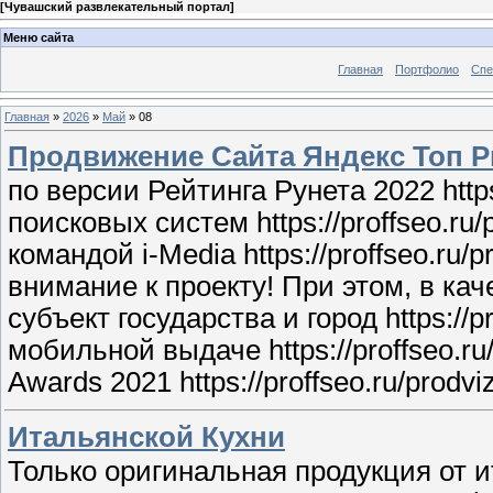
[
Чувашский развлекательный портал
]
Меню сайта
Главная
Портфолио
Спе
Главная
»
2026
»
Май
»
08
Продвижение Сайта Яндекс Топ Pr
по версии Рейтинга Рунета 2022 https:
поисковых систем https://proffseo.r
командой i-Media https://proffseo.ru
внимание к проекту! При этом, в ка
субъект государства и город https://
мобильной выдаче https://proffseo.ru
Awards 2021 https://proffseo.ru/prodviz
Итальянской Кухни
Только оригинальная продукция от 