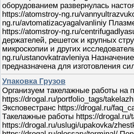
оборудованием развернулась настоя
https://atomstroy-ng.ru/vannyultrazvuk
ng.ru/avtomatizacyagalvanliniy Пл
https://atomstroy-ng.ru/centrifugadl
держателей, решеток и крупных стр
микроскопии и других исследовательс
ng.ru/ustanovkatravleniya Назначен
предназначена для изготовления с
Упаковка Грузов
Организуем такелажные работы на 
https://drogal.ru/portfolio_tags/take
Эксповестранс https://drogal.ru/faq_c
Такелажные работы https://drogal.ru/ta
https://drogal.ru/uslugi/upakovka/zh
https://drogal.ru/glossary/terminal/