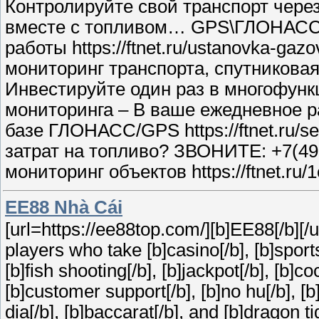
Контролируйте свой транспорт через
вместе с топливом… GPS\ГЛОНАСС тре
работы https://ftnet.ru/ustanovka-g
мониторинг транспорта, спутникова
Инвестируйте один раз в многофунк
мониторинга – В ваше ежедневное 
базе ГЛОНАСС/GPS https://ftnet.ru
затрат на топливо? ЗВОНИТЕ: +7(495)
мониторинг объектов https://ftnet.ru/1
EE88 Nhà Cái
[url=https://ee88top.com/][b]EE88[/b][/url
players who take [b]casino[/b], [b]sports[
[b]fish shooting[/b], [b]jackpot[/b], [b]co
[b]customer support[/b], [b]no hu[/b], [b]
dia[/b], [b]baccarat[/b], and [b]dragon 