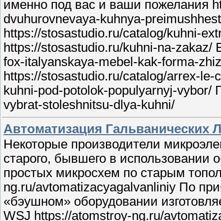
именно под вас и ваши пожелания htt
dvuhurovnevaya-kuhnya-preimushhest
https://stosastudio.ru/catalog/kuhni-
https://stosastudio.ru/kuhni-na-zakaz/
fox-italyanskaya-mebel-kak-forma-zhizn
https://stosastudio.ru/catalog/arrex-le-
kuhni-pod-potolok-populyarnyj-vybor/ 
vybrat-stoleshnitsu-dlya-kuhni/
Автоматизация Гальванических 
Некоторые производители микроэле
старого, бывшего в использовании 
простых микросхем по старым тополо
ng.ru/avtomatizacyagalvanliniy По 
«бэушном» оборудовании изготовляет
WSJ https://atomstroy-ng.ru/avtomatiz