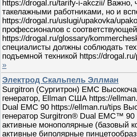
https://drogal.ru/tarify-i-akczii/ Важ
такелажными работниками, но и всп
https://drogal.ru/uslugi/upakovka/upa
профессионалов с соответствующей
https://drogal.ru/glossary/kommerch
специалисты должны соблюдать техн
подъемной техникой https://drogal.ru/
»
Электрод Скальпель Эллман
Surgitron (Сургитрон) EMC Высокоч
генератор, Ellman США https://ellma
Dual EMC 90 https://ellman.ru/tips
генератор Surgitron® Dual EMC™ 90 - 1
активные монополярные (базовый комп
активные биполярные пинцетообразные