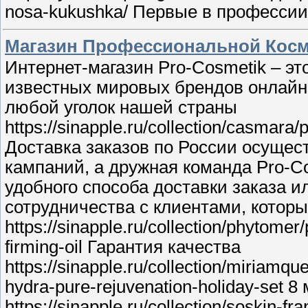
nosa-kukushka/ Первые в профессии ht
Магазин Профессиональной Косм
Интернет-магазин Pro-Cosmetik – это
известных мировых брендов онлайн 
любой уголок нашей страны
https://sinapple.ru/collection/casmar
Доставка заказов по России осущес
кампаний, а дружная команда Pro-C
удобного способа доставки заказа 
сотрудничества с клиентами, которы
https://sinapple.ru/collection/phytome
firming-oil Гарантия качества
https://sinapple.ru/collection/miriamq
hydra-pure-rejuvenation-holiday-set 
https://sinapple.ru/collection/soskin-f