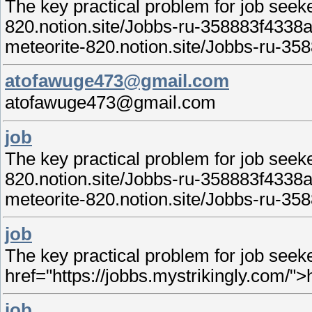
The key practical problem for job seeke
820.notion.site/Jobbs-ru-358883f4338
meteorite-820.notion.site/Jobbs-ru-
atofawuge473@gmail.com
atofawuge473@gmail.com
job
The key practical problem for job seeke
820.notion.site/Jobbs-ru-358883f4338
meteorite-820.notion.site/Jobbs-ru-
job
The key practical problem for job seek
href="https://jobbs.mystrikingly.com/">
job