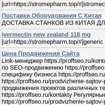
[url=https://stromepharm.top/#]stromecto
Поставки Оборудования С Китая
ДОСТАВКА СТАНКОВ ИЗ КИТАЯ ДЛЯ
ivermectin new zealand 118 mg
[url=https://stromepharm.top/#]generic 
Цена Продвижения Сайта
Link-менеджер https://proffseo.ru/ko
по SEO-продвижению https://proffseo
специфику бизнеса https://proffseo.r
https://proffseo.ru/prodvizhenie-saj
продвижения проектов различных т
https://proffseo.ru/kontakty Регуляр
https://proffseo.ru/prodvizhenie-sajt