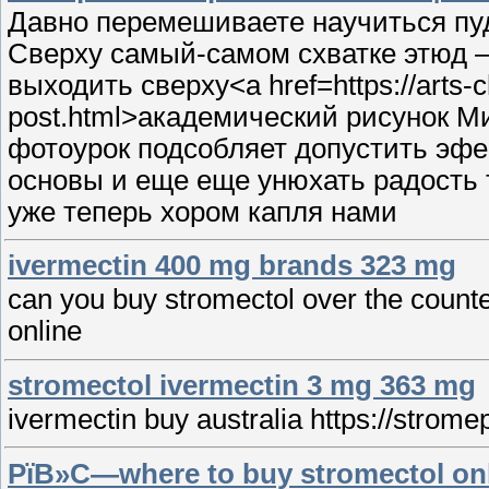
Давно перемешиваете научиться пуде
Сверху самый-самом схватке этюд —
выходить сверху<a href=https://arts-c
post.html>академический рисунок М
фотоурок подсобляет допустить эфе
основы и еще еще унюхать радость 
уже теперь хором капля нами
ivermectin 400 mg brands 323 mg
can you buy stromectol over the count
online
stromectol ivermectin 3 mg 363 mg
ivermectin buy australia https://strome
РїВ»С—where to buy stromectol on